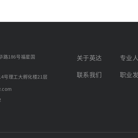
路186号福星国
关于英达
专业
联系我们
职业
4号理工大孵化楼21层
w.com
2