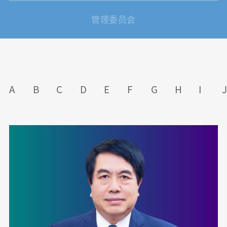
管理委员会
A
B
C
D
E
F
G
H
I