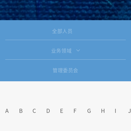
全部人员
业务领域
管理委员会
A
B
C
D
E
F
G
H
I