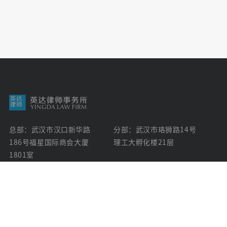
总部：武汉市汉口新华路
分部：武汉市珞狮路14号
186号福星国
际商会大厦
理工大孵化楼21层
1801室
info@yingdalaw.com
+86.27.85350032